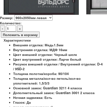
Размер:
Количество:
-
+
Положить в корзину
Характеристики
Внешняя отделка:
Медь1.5мм
Внутренняя отделка:
МДФ 16мм
Цвет внешней отделки:
Черный шелк
Цвет внутренней отделки:
Ларче белый
Рисунок внешней отделки / Внутренней отделки:
D-4
/ 9SD-2
Толщина полотна/короба:
90/104
Толщина металла/кол-во петель/кол-во
уплотнителей:
1,5/3/3
Основной замок:
Guardian 3211 4 класса
Дополнительный замок:
Guardian 3001 2 класса
Ночная задвижка:
Есть
Глазок:
Да