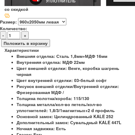
со скидкой
Размер:
Количество:
-
+
Положить в корзину
Характеристики
Внешняя отделка:
Сталь 1,8мм+МДФ 16мм
Внутренняя отделка:
МДФ 22мм
Цвет внешней отделки:
Венге, коробка шагрень
черная
Цвет внутренней отделки:
03-белый софт
Рисунок внешней отделки/Внутренней отделки:
Фрезерованная МДФ /
Толщина полотна/короба:
115/130
Толщина металла/кол-во петель/кол-во
уплотнителей:
1,8/3/1магнитных+2 d профиль
Основной замок:
Цилиндрованный KALE 252
Дополнительный замок:
Сувальдный KALE 447L
Ночная задвижка:
Есть
Глазок:
Есть